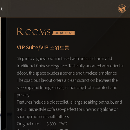
ct
VIP Suite/VIP 스위트룸
Step into a guest room infused with artistic charm and
traditional Chinese elegance. Tastefully adorned with oriental
décor, the space exudes a serene and timeless ambiance.
The spacious layout offers a clear distinction between the
sleeping and lounge areas, enhancing both comfort and
privacy.
Features include a bidet toilet, a large soaking bathtub, and
a 4+1 Taishi-style sofa set—perfect for unwinding alone or
sharing moments with others.
Original rate： 6,800 TWD