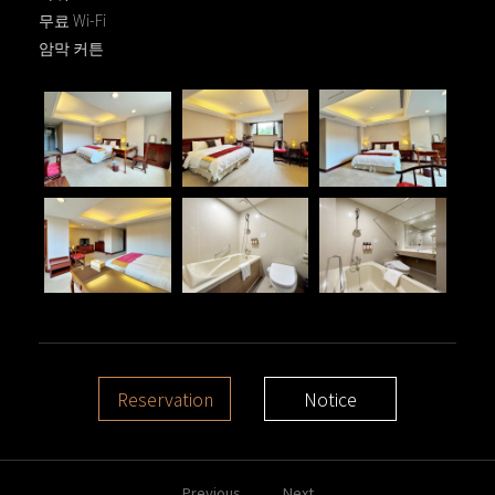
무료 Wi-Fi
암막 커튼
Reservation
Notice
Previous
Next