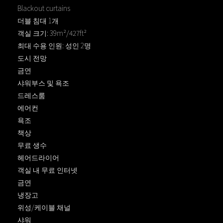
Blackout curtains
더블 침대 1개
객실 크기: 39m²/427ft²
최대 수용 인원: 성인 2명
도시 전망
금연
샤워부스 및 욕조
드레스룸
에어컨
욕조
책상
무료 생수
헤어드라이어
객실 내 무료 인터넷
금연
냉장고
위성/케이블 채널
샤워