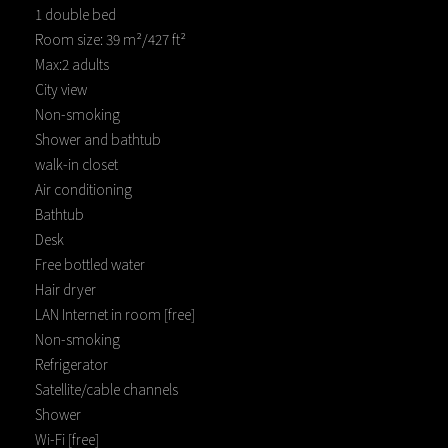
1 double bed
Room size: 39 m²/427 ft²
Max:2 adults
City view
Non-smoking
Shower and bathtub
walk-in closet
Air conditioning
Bathtub
Desk
Free bottled water
Hair dryer
LAN Internet in room [free]
Non-smoking
Refrigerator
Satellite/cable channels
Shower
Wi-Fi [free]