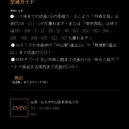
交通ガイド
参考にする
● バス停まで約徒歩2分の距離で、そこより「 林森北路」沿
線の208、211、246を乗れます。または 「南京西路」沿線で
は292、306、5、12、26、52、46、622、652、282、266、
288、 306、604、605、622、307 も乗れます。
● ＭＲＴ淡水信義線の「中山駅3番出口」や「雙連駅1番出
口 」まで徒歩約10分。
● 欣欣デパート及び林森公園まで徒歩約3分、新光三越デパ
ートや誠品生活南西まで徒歩約10分。
周辺
「台北駅 」まで タクシーで7分。
台湾・台北市中山区長春路38号
TEL：02-2567-3366
FAX：