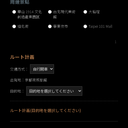
周邊景點
華山 1914 文化
台北現代美術
大稲埕
創造産業園区
館
迪化街
寧夏夜市
Taipei 101 Mall
1
ルート計画
交通方式：
出発地：京都商務旅館
目的地：
ルート計画(目的地を選択してください)