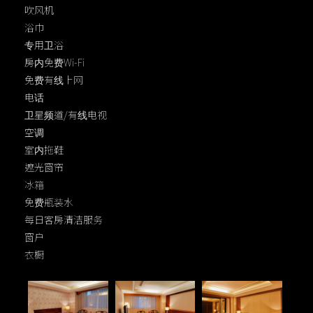
吹风机
浴巾
专用卫浴
房内免费Wi-Fi
免费有线上网
电话
卫星频道/有线电视
空调
室内拖鞋
遮光窗帘
冰箱
免费瓶装水
每日客房清洁服务
窗户
衣橱