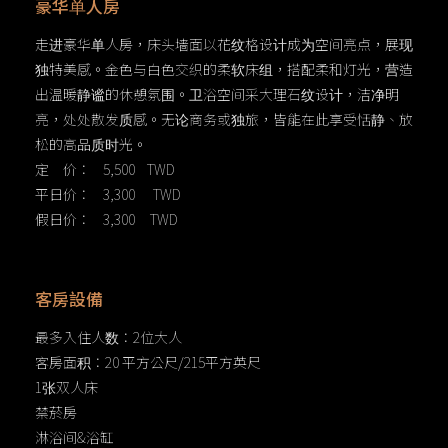
豪华单人房
走进豪华单人房，床头墙面以花纹格设计成为空间亮点，展现
独特美感。金色与白色交织的柔软床组，搭配柔和灯光，营造
出温暖静谧的休憩氛围。卫浴空间采大理石纹设计，洁净明
亮，处处散发质感。无论商务或独旅，皆能在此享受恬静、放
松的高品质时光。
定 价： 5,500 TWD
平日价： 3,300 TWD
假日价： 3,300 TWD
客房設備
最多入住人数：2位大人
客房面积：20 平方公尺/215平方英尺
1张双人床
禁菸房
淋浴间&浴缸