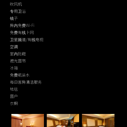
吹风机
专用卫浴
镜子
房内免费Wi-Fi
免费有线上网
卫星频道/有线电视
空调
室内拖鞋
遮光窗帘
冰箱
免费瓶装水
每日客房清洁服务
地毯
窗户
衣橱