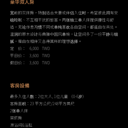
豪华双人房
宽敞的双床房，特别适合夫妻或伴侣入住时，希望彼此拥有安
稳睡眠、不互相干扰的旅客。两张独立单人床提供弹性与舒
适，无论作息习惯不同或单纯喜欢各自空间，都能自在共处。
温润的原木设计与典雅中国风单椅，让空间多了一份平静与细
腻，是自在相伴又各得其所的理想选择。
定 价： 6,000 TWD
平日价： 3,600 TWD
假日价： 3,600 TWD
客房設備
最多入住人数：2位大人, 1位儿童 （0-6岁）
客房面积：23 平方公尺/248平方英尺
2张单人床
禁菸房
淋浴间&浴缸